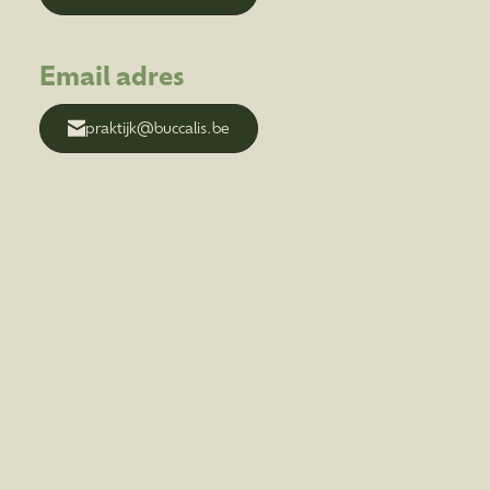
Email adres
praktijk@buccalis.be
’s get social