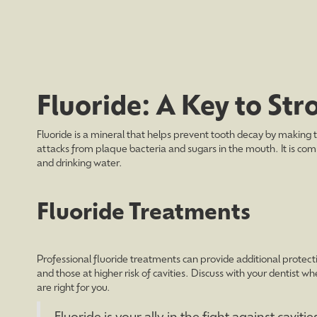
Fluoride: A Key to Str
Fluoride is a mineral that helps prevent tooth decay by making t
attacks from plaque bacteria and sugars in the mouth. It is co
and drinking water.
Fluoride Treatments
Professional fluoride treatments can provide additional protectio
and those at higher risk of cavities. Discuss with your dentist w
are right for you.
Fluoride is your ally in the fight against cavitie