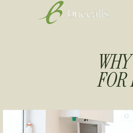
Team
WHY 
FOR 