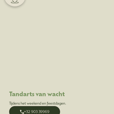
Tandartsenpraktijk Buccalis
Jules de Troozlaan 2
8370 Blankenberge
Bereken uw route
Tandarts van wacht
Tijdens het weekend en feestdagen.
+32 903 39969