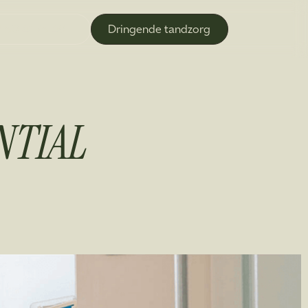
 50 41 75 49
Dringende tandzorg
NTIAL