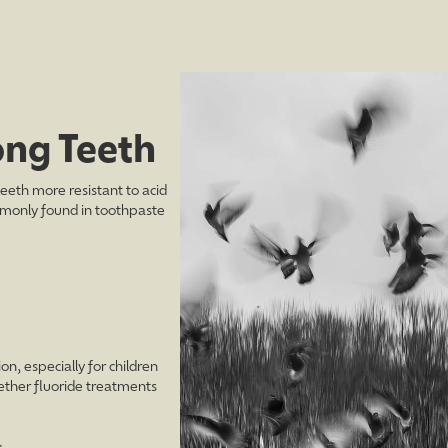
ong Teeth
eeth more resistant to acid
mmonly found in toothpaste
n, especially for children
hether fluoride treatments
s.