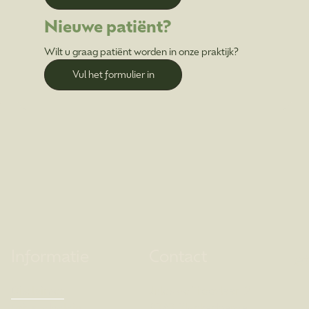
Nieuwe patiënt?
Wilt u graag patiënt worden in onze praktijk?
Vul het formulier in
Informatie
Contact
Let
Disclaimer
Jules de Troozlaan 2
8370 Blankenberge
Privacy beleid